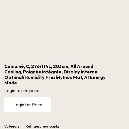
Combiné, C, 276/114L, 203cm, All Around
Cooling, Poignée intégrée, Display interne,
Optimal/Humidity Fresh+, Inox Mat, AI Energy
Mode
Login to see price
Login for Price
Combiné, C, 276/114L, 203cm, All Around Cooling, Poignée intégrée, Display interne, Optimal/Humidity Fresh+, Inox Mat, AI Energy Mode
Category:
Réfrigérateur combi