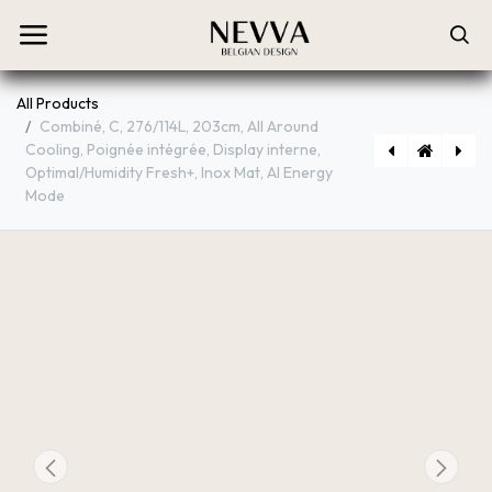
All Products
Combiné, C, 276/114L, 203cm, All Around
Cooling, Poignée intégrée, Display interne,
Optimal/Humidity Fresh+, Inox Mat, AI Energy
[NZ85C6057KK/U1] Taque Induction, Series 6, 80cm, LED, Slide Control, Flex Zone Plus, 3 Beveled, 5 Burners, Schott glass
[RB38C605CB1/EF] Combiné, C, Wifi (AI Energy), 276/114L, 203cm, Poignée intégrés et display interne, All Around Cooling, Optimal/Humidité Fresh+™, Clayette et étagère, Inox Noir
Mode