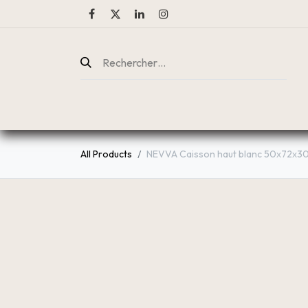
ENTREPRISE
CATALOGUE
All Products
NEVVA Caisson haut blanc 50х72х3
Ventes