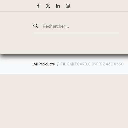
ENTREPRISE
CATALOGUE
All Products
FIL.CART.CARB.CONF.1PZ 460X330