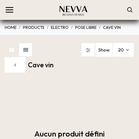
HOME
PRODUCTS
ELECTRO
POSE LIBRE
CAVE VIN
Show
20
Cave vin
Réfrigérateur combi
Réfrigérateur américain
Lave-Va
Aucun produit défini